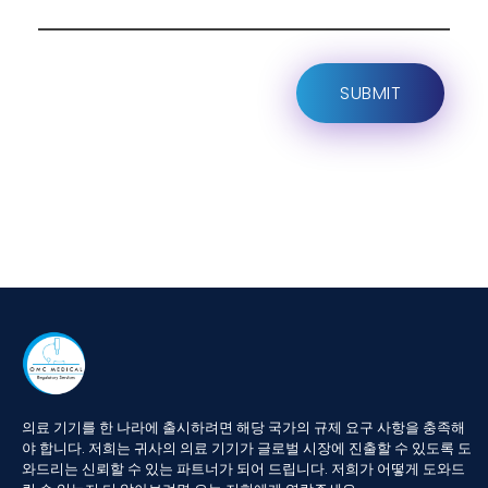
의료
기기를
한
나라에
출시하려면
해당
국가의
규제
요구
사항을
충족해
야
합니다
.
저희는
귀사의
의료
기기가
글로벌
시장에
진출할
수
있도록
도
와드리는
신뢰할
수
있는
파트너가
되어
드립니다
.
저희가
어떻게
도와드