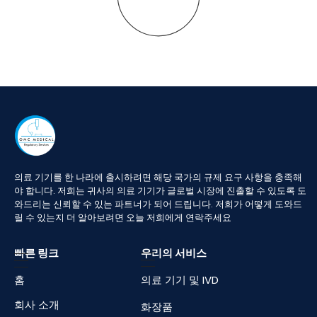
April 11, 2018
by
OMC Medical Limited KR
Blog
Medical Devices
Saudi Arabia is a growing hub for the medical
device market, presenting tremendous
opportunities for manufacturers worldwide. The
Saudi Food and Drug Authority (SFDA) regulates
the process, ensuring that only safe, high-
quality devices enter the m ...
Read More
0
0