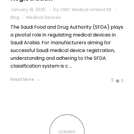
January 18, 2025
by
OMC Medical Limited KR
Blog
Medical Devices
The Saudi Food and Drug Authority (SFDA) plays
a pivotal role in regulating medical devices in
Saudi Arabia. For manufacturers aiming for
successful Saudi medical device registration,
understanding and adhering to the SFDA
classification system is c ...
Read More
0
0
How to Register Medical Devices
in the Saudi Market?