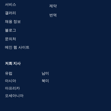
의료
기기를
한
나라에
출시하려면
해당
국가의
규제
요구
사항을
충족해
야
합니다
.
저희는
귀사의
의료
기기가
글로벌
시장에
진출할
수
있도록
도
와드리는
신뢰할
수
있는
파트너가
되어
드립니다
.
저희가
어떻게
도와드
릴
수
있는지
더
알아보려면
오늘
저희에게
연락주세요
빠른 링크
우리의 서비스
홈
의료 기기 및 IVD
회사 소개
화장품
서비스
제약
갤러리
번역
채용 정보
블로그
문의처
메인 웹 사이트