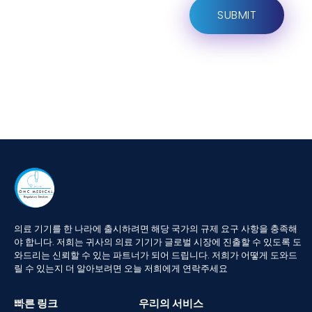
의료
기기를
한
나라에
출시하려면
해당
국가의
규제
요구
사항을
충족해
야
합니다
.
저희는
귀사의
의료
기기가
글로벌
시장에
진출할
수
있도록
도
와드리는
신뢰할
수
있는
파트너가
되어
드립니다
.
저희가
어떻게
도와드
릴
수
있는지
더
알아보려면
오늘
저희에게
연락주세요
빠른 링크
우리의 서비스