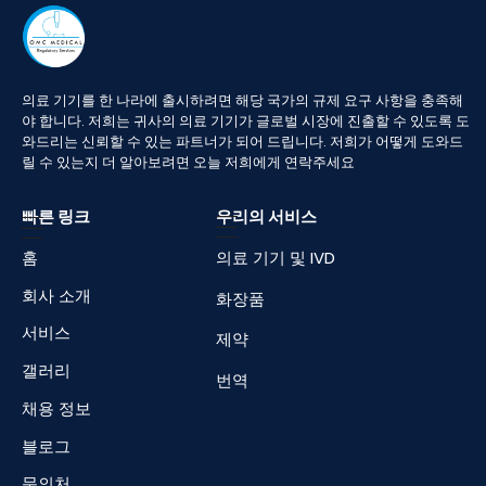
의료
기기를
한
나라에
출시하려면
해당
국가의
규제
요구
사항을
충족해
야
합니다
.
저희는
귀사의
의료
기기가
글로벌
시장에
진출할
수
있도록
도
와드리는
신뢰할
수
있는
파트너가
되어
드립니다
.
저희가
어떻게
도와드
릴
수
있는지
더
알아보려면
오늘
저희에게
연락주세요
빠른 링크
우리의 서비스
홈
의료 기기 및 IVD
회사 소개
화장품
서비스
제약
갤러리
번역
채용 정보
블로그
문의처