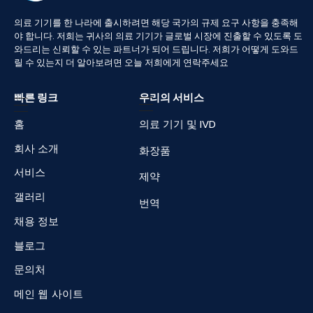
의료
기기를
한
나라에
출시하려면
해당
국가의
규제
요구
사항을
충족해
야
합니다
.
저희는
귀사의
의료
기기가
글로벌
시장에
진출할
수
있도록
도
와드리는
신뢰할
수
있는
파트너가
되어
드립니다
.
저희가
어떻게
도와드
릴
수
있는지
더
알아보려면
오늘
저희에게
연락주세요
빠른 링크
우리의 서비스
홈
의료 기기 및 IVD
회사 소개
화장품
서비스
제약
갤러리
번역
채용 정보
블로그
문의처
메인 웹 사이트