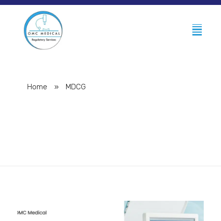
Home
»
MDCG
Posts tagged: MDCG