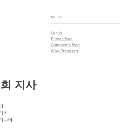
META
Log in
Entries feed
Comments feed
WordPress.org
희 지사
아
리카
아니아