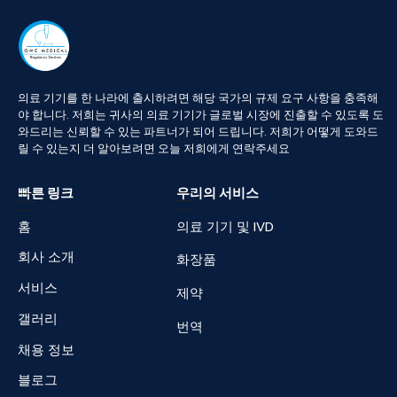
의료
기기를
한
나라에
출시하려면
해당
국가의
규제
요구
사항을
충족해
야
합니다
.
저희는
귀사의
의료
기기가
글로벌
시장에
진출할
수
있도록
도
와드리는
신뢰할
수
있는
파트너가
되어
드립니다
.
저희가
어떻게
도와드
릴
수
있는지
더
알아보려면
오늘
저희에게
연락주세요
빠른 링크
우리의 서비스
홈
의료 기기 및 IVD
회사 소개
화장품
서비스
제약
갤러리
번역
채용 정보
블로그